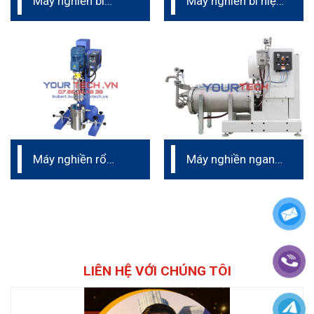
Máy nghiền bi
Máy nghiền bi hiệu
ngang
suất cao
Máy nghiền rổ
Máy nghiền ngang
phòng thí nghiệm
tốt nhất – Thụy Sỹ
(Cenomic)
LIÊN HỆ VỚI CHÚNG TÔI