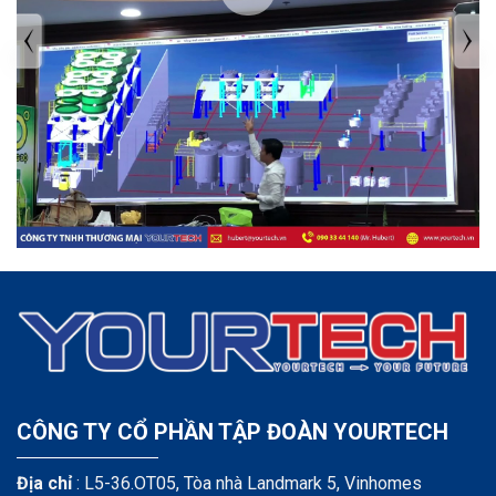
TIN TỨC MỚI NHẤT
Tuyển dụng: Nhân viên KẾ TOÁN
CÔNG TY CỔ PHẦN TẬP ĐOÀN YOURTECH
Địa chỉ
: L5-36.OT05, Tòa nhà Landmark 5, Vinhomes