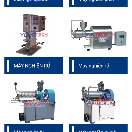
mixer 1L to 4L
lab 0.5L đến 4L
MÁY NGHIỀN RỔ
Máy nghiền rổ
PHÒNG THÍ
phòng thí nghiệm
NGHIỆM
0.5 đến 4L