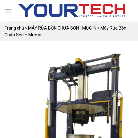
Skip
to
content
Trang chủ
»
MÁY RỬA BỒN CHỨA SƠN - MỰC IN
»
Máy Rửa Bồn
Chứa Sơn – Mực in