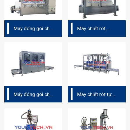
Máy đóng gói chất
Máy chiết rót,
lỏng tự động 4FH-
đóng gói tự động
AT-Q30
V5 100B4Q
Máy đóng gói chất
Máy chiết rót tự
lỏng tự động V5
động V5 300A4Q
300A1Q