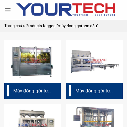
Skip
to
content
Trang chủ
»
Products tagged “máy đóng gói sơn dầu”
Máy đóng gói tự
Máy đóng gói tự
động 6FH-AT-Q10
động 4FH-AT-30Q