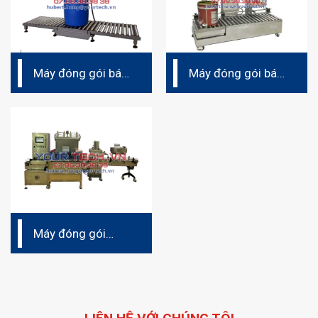
Máy đóng gói bán
Máy đóng gói bán
tự động V5 300AE
tự động cho sơn
dầu và sơn nước
V5 30CY
Máy đóng gói
chiết rót chất lỏng
bán tự động V5
10D4Q