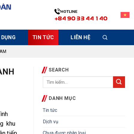
OÀN
HOTLINE
+84 90 33 44 140
 DỤNG
TIN TỨC
LIÊN HỆ
NAM
GÀNH
SEARCH
DANH MỤC
Tin tức
mình
Dịch vụ
ng khu
ên tiếp
Chưa được phân loại