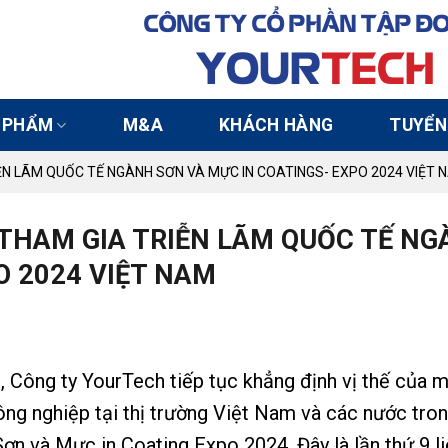
CÔNG TY CỔ PHẦN TẬP Đ
YOUR
TECH
 PHẨM
M&A
KHÁCH HÀNG
TUYỂN
ỄN LÃM QUỐC TẾ NGÀNH SƠN VÀ MỰC IN COATINGS- EXPO 2024 VIỆT 
 THAM GIA TRIỄN LÃM QUỐC TẾ N
O 2024 VIỆT NAM
 Công ty YourTech tiếp tục khẳng định vị thế của 
ng nghiệp tại thị trường Việt Nam và các nước tro
n và Mực in Coating Expo 2024. Đây là lần thứ 9 li