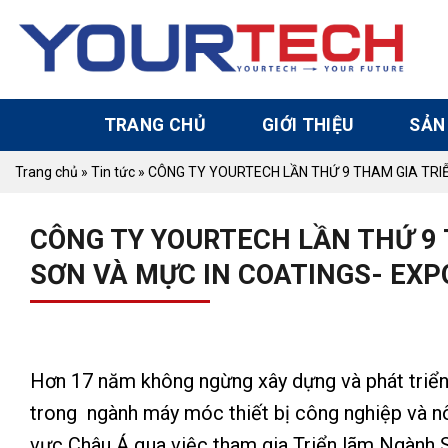
Skip
to
content
TRANG CHỦ
GIỚI THIỆU
SẢN
Trang chủ
»
Tin tức
»
CÔNG TY YOURTECH LẦN THỨ 9 THAM GIA TRI
CÔNG TY YOURTECH LẦN THỨ 9
SƠN VÀ MỰC IN COATINGS- EXP
Hơn 17 năm không ngừng xây dựng và phát triển,
trong ngành máy móc thiết bị công nghiệp và nô
vực Châu Á qua việc tham gia Triển lãm Ngành Sơ