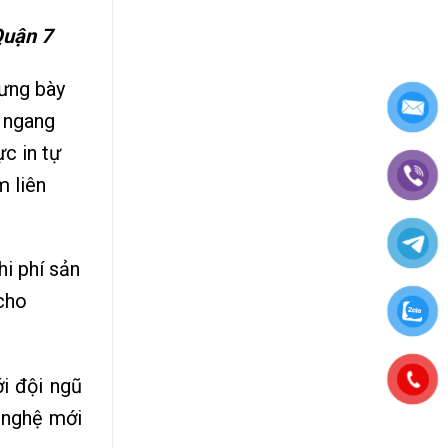
Quận 7
rưng bày
n ngang
c in tự
m liên
hi phí sản
 cho
ới đội ngũ
 nghệ mới