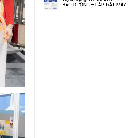
BẢO DƯỠNG – LẮP ĐẶT MÁY