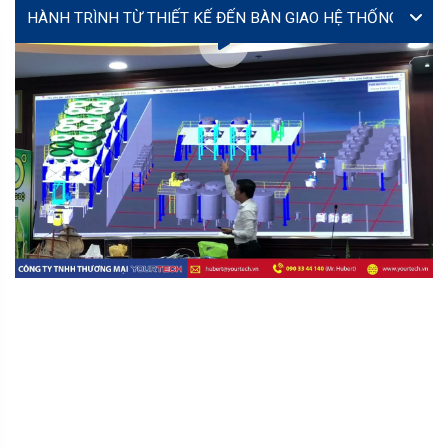
VIDEO
Lễ ký kết hợp tác giữa Yourtech và Tây Đô Long An tại
Coating Expo 2026
MS. TÚ (JENNY)
MR
director@yourtech.vn
+84 90 33 44 062
+84 90 33 44 062