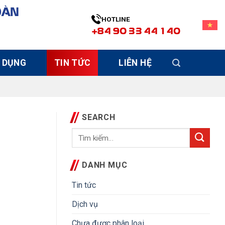
OÀN
HOTLINE
+84 90 33 44 140
 DỤNG
TIN TỨC
LIÊN HỆ
SEARCH
DANH MỤC
Tin tức
Dịch vụ
Chưa được phân loại