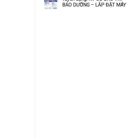
BẢO DƯỠNG – LẮP ĐẶT MÁY