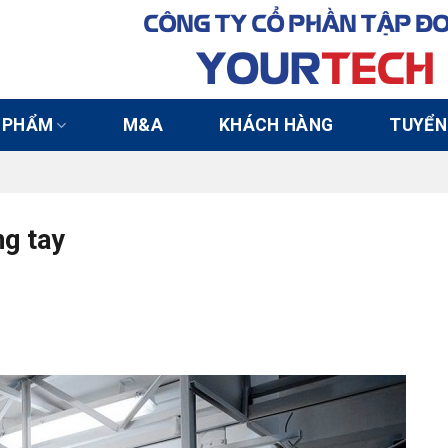
CÔNG TY CỔ PHẦN TẬP Đ
YOUR
TECH
 PHẨM
M&A
KHÁCH HÀNG
TUYỂN
ng tay