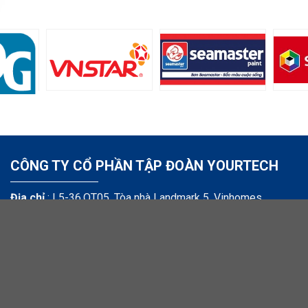
CÔNG TY CỔ PHẦN TẬP ĐOÀN YOURTECH
Địa chỉ
: L5-36.OT05, Tòa nhà Landmark 5, Vinhomes
Central Park,
720A Điện Biên Phủ, Phường Thạnh Mỹ Tây, Tp. Hồ Chí Minh
Email:
hubert@yourtech.vn,
director@yourtech.vn
Điện thoại
:
+84 90 33 44 140