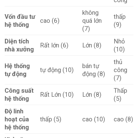
công
không
Vốn đầu tư
thấp
cao (6)
quá lớn
hệ thống
(9)
(7)
Diện tích
Nhỏ
Rất lớn (6)
Lớn (8)
nhà xưởng
(10)
thủ
Hệ thống
bán tự
tự động (10)
công
tự động
động (8)
(7)
Công suất
Thấp
Rất Lớn (10)
Lớn (8)
hệ thống
(5)
Độ linh
hoạt của
thấp (5)
cao (10)
cao (8)
hệ thống