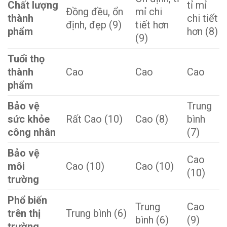
Chất lượng
tỉ mỉ
Đồng đều, ổn
mỉ chi
thành
chi tiết
định, đẹp (9)
tiết hơn
phẩm
hơn (8)
(9)
Tuổi thọ
thành
Cao
Cao
Cao
phẩm
Bảo vệ
Trung
sức khỏe
Rất Cao (10)
Cao (8)
bình
công nhân
(7)
Bảo vệ
Cao
môi
Cao (10)
Cao (10)
(10)
trường
Phổ biến
Trung
Cao
trên thị
Trung bình (6)
bình (6)
(9)
trường