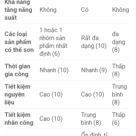
Khả năng
tăng năng
Không
Có
Không
suất
1 hoặc 1
Các loại
đa
nhóm sản
Rất đa
sản phẩm
dạng
phẩm nhất
dạng (10)
có thể sơn
(8)
định (6)
Thời gian
Thấp
Nhanh (10)
Nhanh (9)
gia công
(8)
Tiết kiệm
Trung
nguyên
Cao (10)
Cao (10)
bình
liệu
(8)
Tiết kiệm
Trung
Thấp
Cao (10)
nhân công
bình (8)
(6)
Ổn định, tỉ