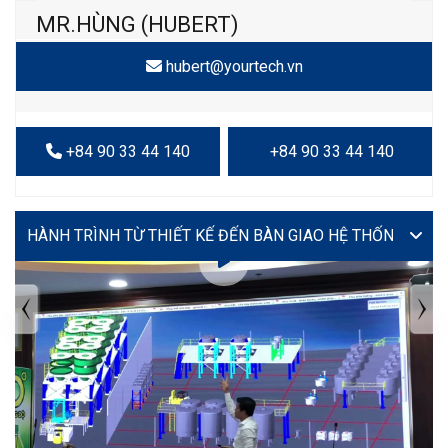
MR.HÙNG (HUBERT)
hubert@yourtech.vn
+84 90 33 44 140
+84 90 33 44 140
VIDEO
TIN TỨC MỚI NHẤT
Tuyển dụng: Nhân viên KẾ TOÁN