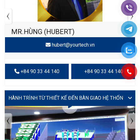
MR.HÙNG (HUBERT)
hubert@yourtech.vn
+84 90 33 44 140
+84 90 33 44 140
VIDEO
TIN TỨC MỚI NHẤT
Tuyển dụng: Nhân viên KẾ TOÁN