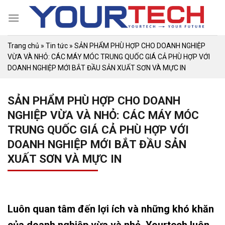
Skip
to
content
Trang chủ
»
Tin tức
»
SẢN PHẨM PHÙ HỢP CHO DOANH NGHIỆP
VỪA VÀ NHỎ: CÁC MÁY MÓC TRUNG QUỐC GIÁ CẢ PHÙ HỢP VỚI
DOANH NGHIỆP MỚI BẮT ĐẦU SẢN XUẤT SƠN VÀ MỰC IN
SẢN PHẨM PHÙ HỢP CHO DOANH
NGHIỆP VỪA VÀ NHỎ: CÁC MÁY MÓC
TRUNG QUỐC GIÁ CẢ PHÙ HỢP VỚI
DOANH NGHIỆP MỚI BẮT ĐẦU SẢN
XUẤT SƠN VÀ MỰC IN
Luôn quan tâm đến lợi ích và những khó khăn