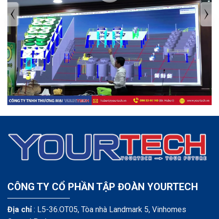
TIN TỨC MỚI NHẤT
Tuyển dụng: Nhân viên KẾ TOÁN
CÔNG TY CỔ PHẦN TẬP ĐOÀN YOURTECH
Địa chỉ
: L5-36.OT05, Tòa nhà Landmark 5, Vinhomes