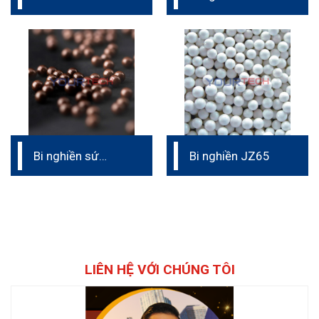
Ceramic Grinding
6.0
Media
Bi nghiền sứ
Bi nghiền JZ65
CZC60
LIÊN HỆ VỚI CHÚNG TÔI