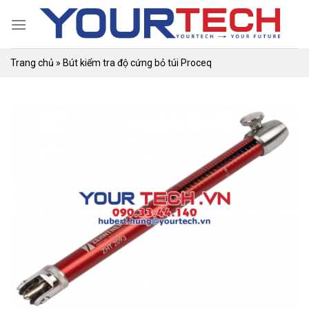
Skip
to
content
Trang chủ
»
Bút kiểm tra độ cứng bỏ túi Proceq