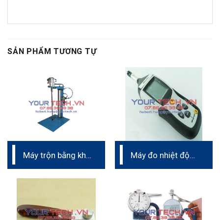
SẢN PHẨM TƯƠNG TỰ
Máy trộn bằng khí
Máy đo nhiệt độ
nén phòng thí
và độ ẩm màng
nghiệm
sơn