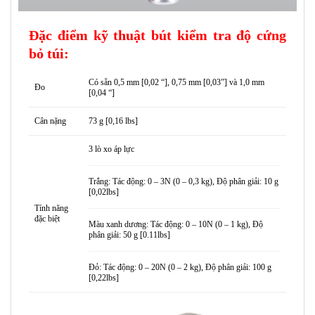
Đặc điểm kỹ thuật bút kiểm tra độ cứng
bỏ túi:
Có sẵn 0,5 mm [0,02 “], 0,75 mm [0,03”] và 1,0 mm
Đo
[0,04 “]
Cân nặng
73 g [0,16 lbs]
3 lò xo áp lực
Trắng: Tác động: 0 – 3N (0 – 0,3 kg), Độ phân giải: 10 g
[0,02lbs]
Tính năng
đặc biệt
Màu xanh dương: Tác động: 0 – 10N (0 – 1 kg), Độ
phân giải: 50 g [0.11lbs]
Đỏ: Tác động: 0 – 20N (0 – 2 kg), Độ phân giải: 100 g
[0,22lbs]