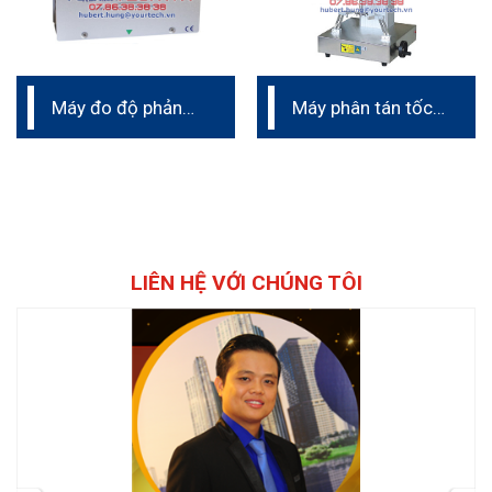
Máy đo độ phản
Máy phân tán tốc
xạ sơn giao thông
độ cao phòng thí
nghiệm
LIÊN HỆ VỚI CHÚNG TÔI