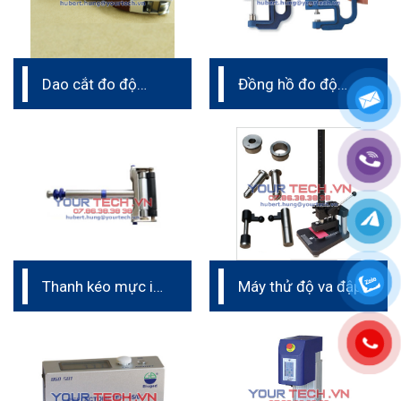
Dao cắt đo độ
Đồng hồ đo độ
bám dính
dày màng sơn
Thanh kéo mực in
Máy thử độ va đập
Hand Proofer