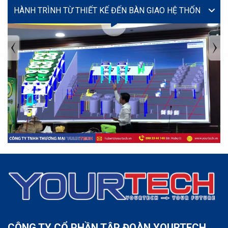
VIDEO
TIN TỨC MỚI NHẤT
Tuyển dụng: Nhân viên KẾ TOÁN
CÔNG TY CỔ PHẦN TẬP ĐOÀN YOURTECH