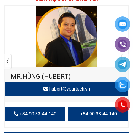
MR.HÙNG (HUBERT)
hubert@yourtech.vn
+84 90 33 44 140
+84 90 33 44 140