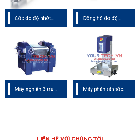
Cốc đo độ nhớt
Đồng hồ đo độ
Cup Iwata
dày màng sơn
Máy nghiền 3 trục
Máy phân tán tốc
phòng lab
độ cao phòng thí
nghiệm
LIÊN HỆ VỚI CHÚNG TÔI