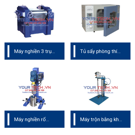
Máy nghiền 3 trục
Tủ sấy phòng thí
phòng lab
nghiệm
Máy nghiền rổ
Máy trộn bằng khí
phòng thí nghiệm
nén phòng thí
nghiệm