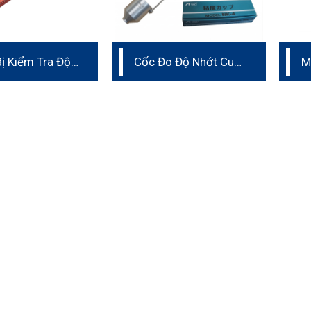
Bị Kiểm Tra Độ
Cốc Đo Độ Nhớt Cup
M
Va Đập
Iwata