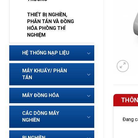
THIẾT BỊ NGHIỀN,
PHÂN TÁN VÀ ĐỒNG
HÓA PHÒNG THÍ
NGHIỆM
HỆ THỐNG NẠP LIỆU
MÁY KHUẤY/ PHÂN
TÁN
MÁY ĐỒNG HÓA
THÔN
CÁC DÒNG MÁY
Đang cậ
NGHIỀN
BI NGHIỀN