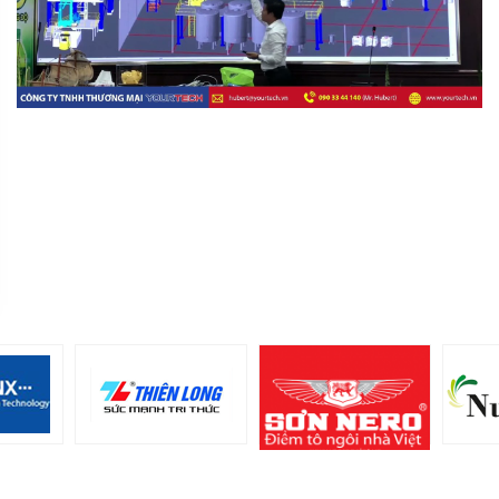
MR
director@yourtech.vn
+84 90 33 44 062
+84 90 33 44 062