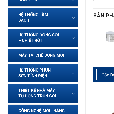
HỆ THỐNG LÀM
SẢN PH
SẠCH
HỆ THỐNG ĐÓNG GÓI
– CHIẾT RÓT
MÁY TÁI CHẾ DUNG MÔI
HỆ THỐNG PHUN
Cốc Đ
SƠN TĨNH ĐIỆN
THIẾT KẾ NHÀ MÁY
TỰ ĐỘNG TRỌN GÓI
CÔNG NGHỆ MỚI - NĂNG