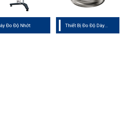
áy Đo Độ Nhớt
Thiết Bị Đo Độ Dày
Lớp Phủ Ướt Wet Film