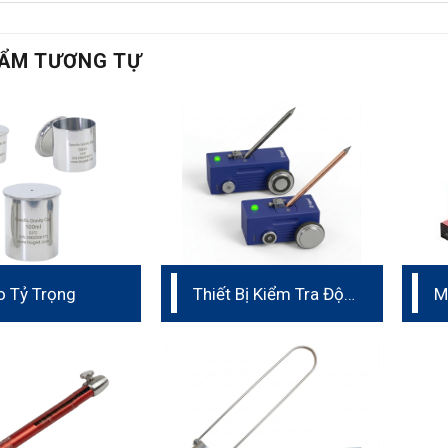
ẨM TƯƠNG TỰ
o Tỷ Trọng
Thiết Bị Kiểm Tra Độ
M
Trầy Xước Bằng Bút
Q
Chì
Đ