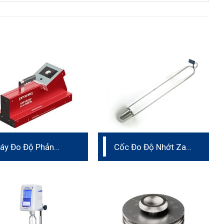
áy Đo Độ Phản
Cốc Đo Độ Nhớt Zahn
uang Sơn Vạch Kẻ
Cup
ường Proceq