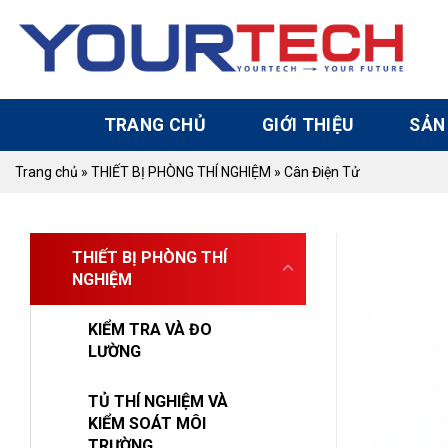
Skip
to
content
TRANG CHỦ
GIỚI THIỆU
SẢN
Trang chủ
»
THIẾT BỊ PHÒNG THÍ NGHIỆM
»
Cân Điện Tử
THIẾT BỊ PHÒNG THÍ
NGHIỆM
KIỂM TRA VÀ ĐO
LƯỜNG
TỦ THÍ NGHIỆM VÀ
KIỂM SOÁT MÔI
TRƯỜNG