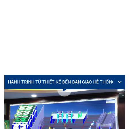
VIDEO
Lễ ký kết hợp tác giữa Yourtech và Tây Đô Long An tại
Coating Expo 2026
MS. TÚ (JENNY)