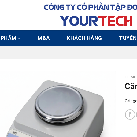
CÔNG TY CỔ PHẦN TẬP Đ
YOUR
TECH
 PHẨM
M&A
KHÁCH HÀNG
TUYỂN
HOME
Câ
Catego