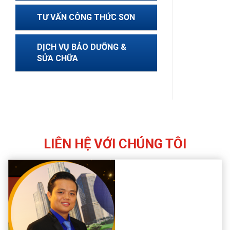
TƯ VẤN CÔNG THỨC SƠN
DỊCH VỤ BẢO DƯỠNG &
SỬA CHỮA
LIÊN HỆ VỚI CHÚNG TÔI