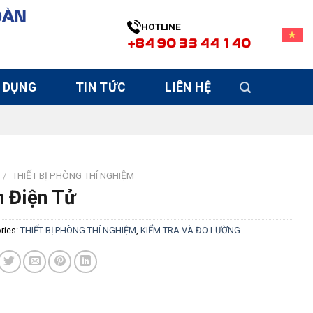
OÀN
HOTLINE
+84 90 33 44 140
 DỤNG
TIN TỨC
LIÊN HỆ
/
THIẾT BỊ PHÒNG THÍ NGHIỆM
n Điện Tử
ries:
THIẾT BỊ PHÒNG THÍ NGHIỆM
,
KIỂM TRA VÀ ĐO LƯỜNG