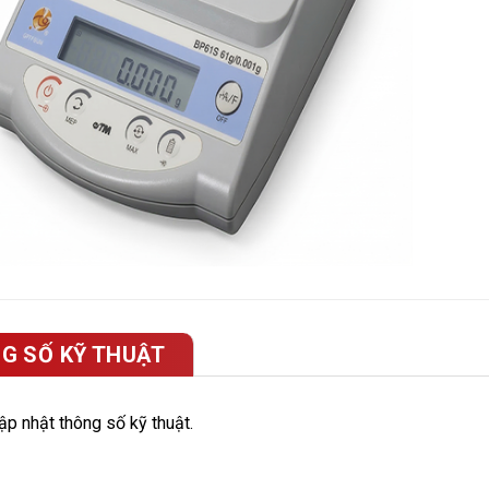
G SỐ KỸ THUẬT
p nhật thông số kỹ thuật.