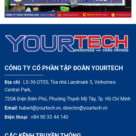
CÔNG TY CỔ PHẦN TẬP ĐOÀN YOURTECH
Địa chỉ
: L5-36.OT05, Tòa nhà Landmark 5, Vinhomes
Central Park,
720A Điện Biên Phủ, Phường Thạnh Mỹ Tây, Tp. Hồ Chí Minh
Email:
hubert@yourtech.vn,
director@yourtech.vn
Điện thoại
:
+84 90 33 44 140
CÁC KÊNH TRUYỀN THÔNG