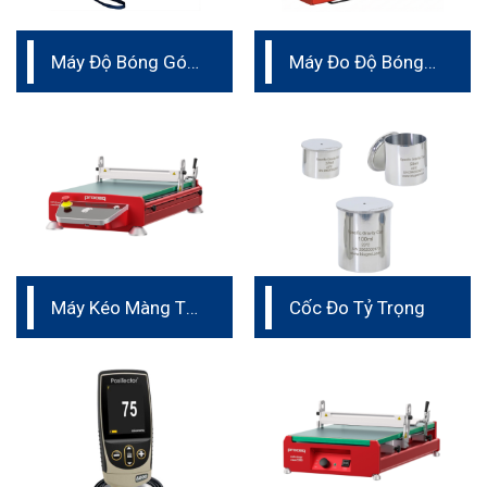
Máy Độ Bóng Góc
Máy Đo Độ Bóng
60 độ
Liên Tục Trên Dây
Chuyền
Máy Kéo Màng Tự
Cốc Đo Tỷ Trọng
Động Proceq ZAA
2600.A