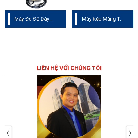
Máy Đo Độ Dày
Máy Kéo Màng Tự
Lớp Phủ
Động Proceq ZAA
2300
LIÊN HỆ VỚI CHÚNG TÔI