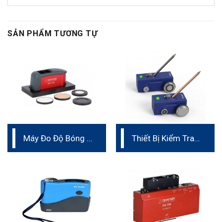
SẢN PHẨM TƯƠNG TỰ
Máy Đo Độ Bóng 3
Thiết Bị Kiểm Tra
góc
Độ Trầy Xước
Bằng Bút Chì