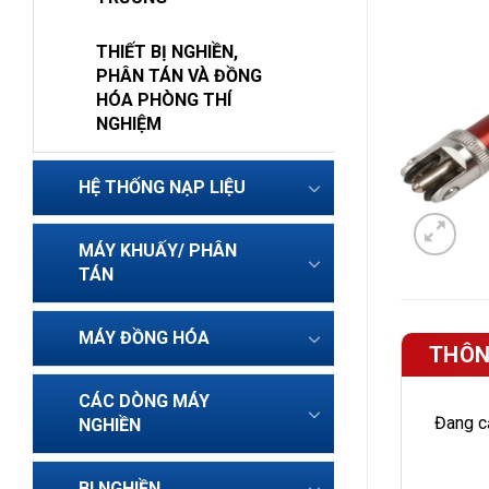
THIẾT BỊ NGHIỀN,
PHÂN TÁN VÀ ĐỒNG
HÓA PHÒNG THÍ
NGHIỆM
HỆ THỐNG NẠP LIỆU
MÁY KHUẤY/ PHÂN
TÁN
MÁY ĐỒNG HÓA
THÔN
CÁC DÒNG MÁY
Đang cậ
NGHIỀN
BI NGHIỀN