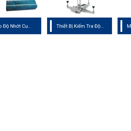
o Độ Nhớt Cup
Thiết Bị Kiểm Tra Độ
M
Trượt Bằng Con Lắc