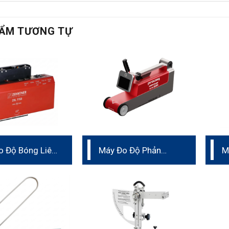
ẨM TƯƠNG TỰ
o Độ Bóng Liên
Máy Đo Độ Phản
M
rên Dây Chuyền
Quang Sơn Vạch Kẻ
Đường