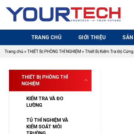
Skip
to
content
TRANG CHỦ
GIỚI THIỆU
SẢN
Trang chủ
»
THIẾT BỊ PHÒNG THÍ NGHIỆM
»
Thiết Bị Kiểm Tra Độ Cứn
THIẾT BỊ PHÒNG THÍ
NGHIỆM
KIỂM TRA VÀ ĐO
LƯỜNG
TỦ THÍ NGHIỆM VÀ
KIỂM SOÁT MÔI
TRƯỜNG