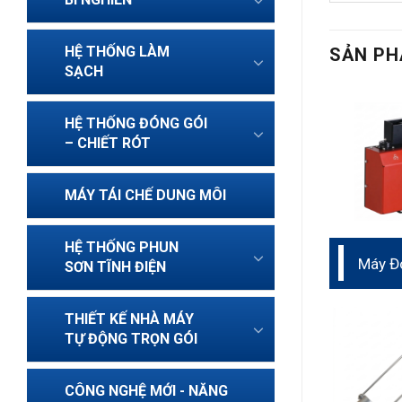
HỆ THỐNG LÀM
SẢN PH
SẠCH
HỆ THỐNG ĐÓNG GÓI
– CHIẾT RÓT
MÁY TÁI CHẾ DUNG MÔI
HỆ THỐNG PHUN
Máy Đ
SƠN TĨNH ĐIỆN
Tục T
THIẾT KẾ NHÀ MÁY
TỰ ĐỘNG TRỌN GÓI
CÔNG NGHỆ MỚI - NĂNG