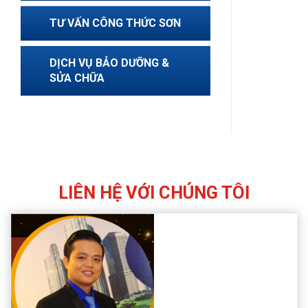
TƯ VẤN CÔNG THỨC SƠN
DỊCH VỤ BẢO DƯỠNG &
SỬA CHỮA
LIÊN HỆ VỚI CHÚNG TÔI