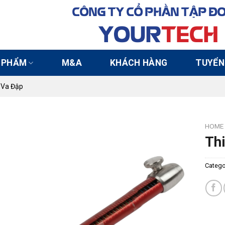
CÔNG TY CỔ PHẦN TẬP Đ
YOUR
TECH
 PHẨM
M&A
KHÁCH HÀNG
TUYỂN
g Va Đập
HOME
Thi
Catego