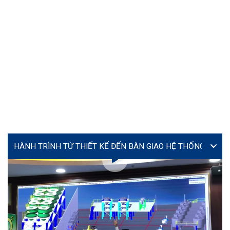
VIDEO
Lễ ký kết hợp tác giữa Yourtech và Tây Đô Long An tại
Coating Expo 2026
MS. TÚ (JENNY)