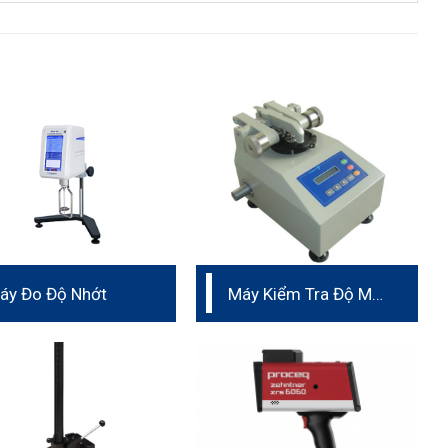
áy Đo Độ Nhớt
Máy Kiểm Tra Độ Mài
Mòn