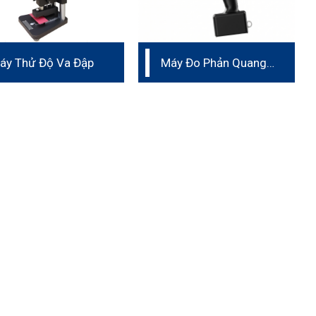
áy Thử Độ Va Đập
Máy Đo Phản Quang
Biển Báo Giao Thông