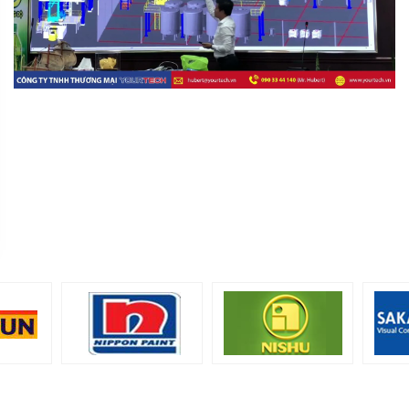
MR
director@yourtech.vn
+84 90 33 44 062
+84 90 33 44 062