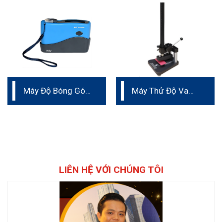
Máy Độ Bóng Góc
Máy Thử Độ Va
60 độ
Đập
LIÊN HỆ VỚI CHÚNG TÔI