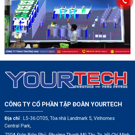
CÔNG TY CỔ PHẦN TẬP ĐOÀN YOURTECH
Địa chỉ
: L5-36.OT05, Tòa nhà Landmark 5, Vinhomes
Central Park,
720A Điện Biên Phủ, Phường Thạnh Mỹ Tây, Tp. Hồ Chí Minh