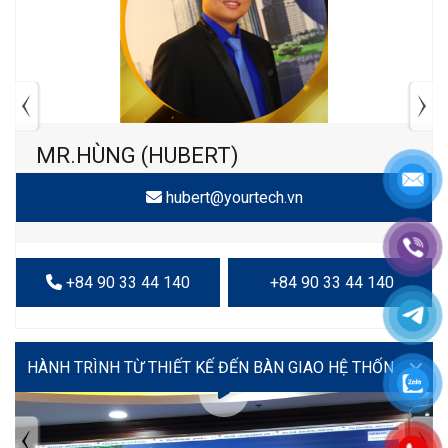
MR.HÙNG (HUBERT)
hubert@yourtech.vn
+84 90 33 44 140
+84 90 33 44 140
VIDEO
TIN TỨC MỚI NHẤT
Tuyển dụng: Nhân viên KẾ TOÁN