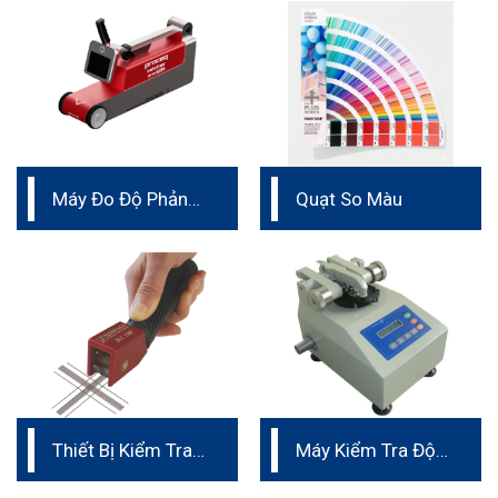
Máy Đo Độ Phản
Quạt So Màu
Quang Sơn Vạch
Kẻ Đường
Thiết Bị Kiểm Tra
Máy Kiểm Tra Độ
Độ Bám Dính Sơn
Mài Mòn