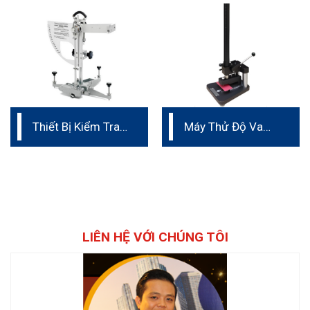
Thiết Bị Kiểm Tra
Máy Thử Độ Va
Độ Trượt Bằng
Đập
Con Lắc
LIÊN HỆ VỚI CHÚNG TÔI