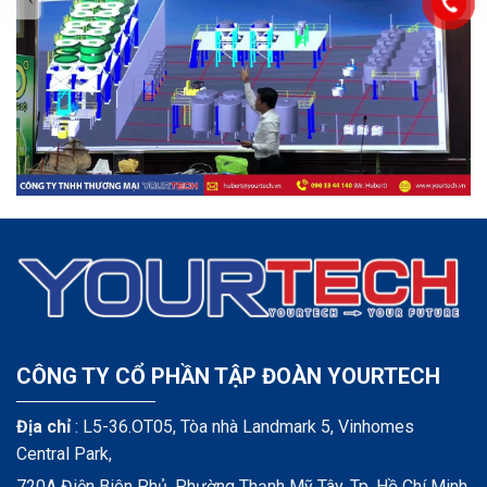
CÔNG TY CỔ PHẦN TẬP ĐOÀN YOURTECH
Địa chỉ
: L5-36.OT05, Tòa nhà Landmark 5, Vinhomes
Central Park,
720A Điện Biên Phủ, Phường Thạnh Mỹ Tây, Tp. Hồ Chí Minh