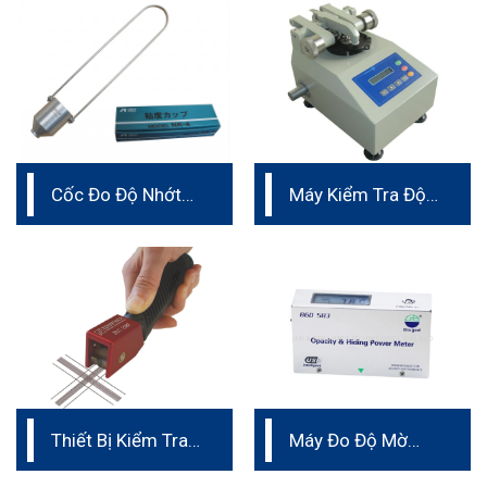
Cốc Đo Độ Nhớt
Máy Kiểm Tra Độ
Cup Iwata
Mài Mòn
Thiết Bị Kiểm Tra
Máy Đo Độ Mờ
Độ Bám Dính Sơn
Đục Của Lớp Phủ