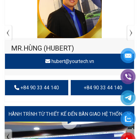
MR.HÙNG (HUBERT)
hubert@yourtech.vn
+84 90 33 44 140
+84 90 33 44 140
VIDEO
TIN TỨC MỚI NHẤT
Tuyển dụng: Nhân viên KẾ TOÁN