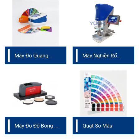
Máy Đo Quang
Máy Nghiền Rổ
Phổ/ Máy So Màu
phòng thí nghiệm
Đức
Máy Đo Độ Bóng 3
Quạt So Màu
góc