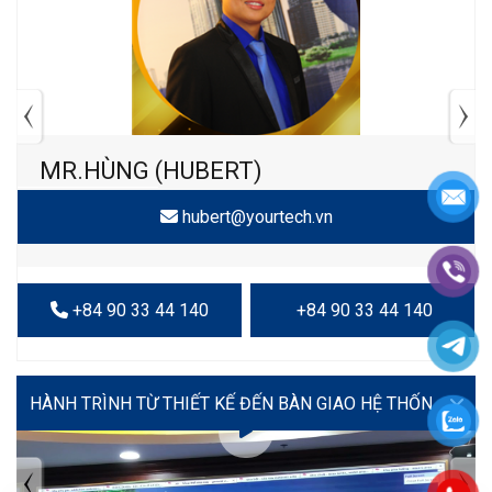
MR.HÙNG (HUBERT)
hubert@yourtech.vn
+84 90 33 44 140
+84 90 33 44 140
VIDEO
TIN TỨC MỚI NHẤT
Tuyển dụng: Nhân viên KẾ TOÁN