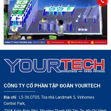
CÔNG TY CỔ PHẦN TẬP ĐOÀN YOURTECH
Địa chỉ
: L5-36.OT05, Tòa nhà Landmark 5, Vinhomes
Central Park,
720A Điện Biên Phủ, Phường Thạnh Mỹ Tây, Tp. Hồ Chí Minh