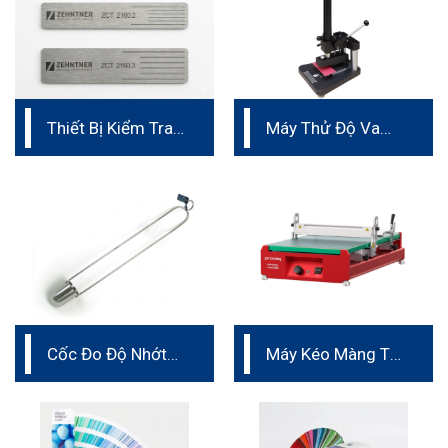
Thiết Bị Kiểm Tra
Máy Thử Độ Va
Độ Bám Dính
Đập
Proceq ZCT 2160
Cốc Đo Độ Nhớt
Máy Kéo Màng Tự
Zahn Cup
Động Proceq ZAA
2300