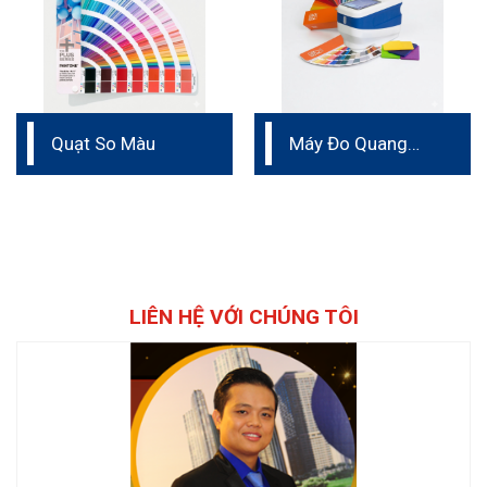
Quạt So Màu
Máy Đo Quang
Phổ/ Máy So Màu
LIÊN HỆ VỚI CHÚNG TÔI