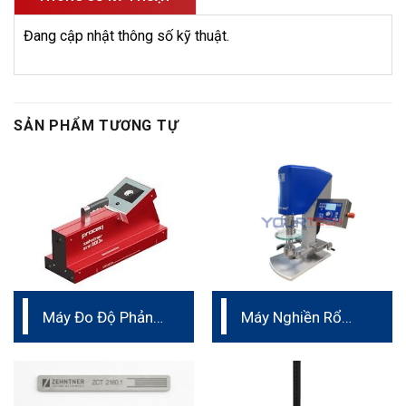
Đang cập nhật thông số kỹ thuật.
SẢN PHẨM TƯƠNG TỰ
Máy Đo Độ Phản
Máy Nghiền Rổ
Quang Sơn Vạch
phòng thí nghiệm
Kẻ Đường Proceq
Đức