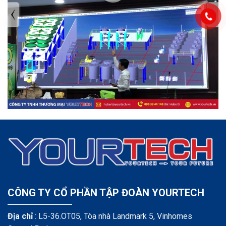
TIN TỨC MỚI NHẤT
Tuyển dụng: Nhân viên KẾ TOÁN
CÔNG TY CỔ PHẦN TẬP ĐOÀN YOURTECH
Địa chỉ
: L5-36.OT05, Tòa nhà Landmark 5, Vinhomes