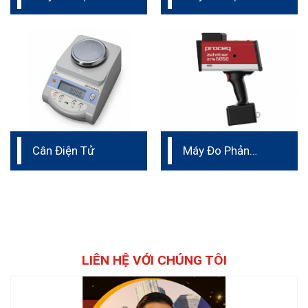
Quang Sơn Vạch
Kẻ Đường Proceq
Cân Điện Tử
Máy Đo Phản
Quang Biển Báo
Giao Thông
LIÊN HỆ VỚI CHÚNG TÔI