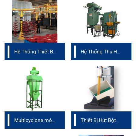
Hệ Thống Thiết Bị
Hệ Thống Thu Hồi
Treo
Bột Sơn Hoàn
Chỉnh
Multicyclone mô-
Thiết Bị Hút Bột
đun
Trực Tiếp