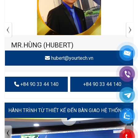
MR.HÙNG (HUBERT)
hubert@yourtech.vn
+84 90 33 44 140
+84 90 33 44 140
VIDEO
TIN TỨC MỚI NHẤT
Tuyển dụng: Nhân viên KẾ TOÁN