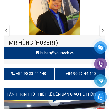
MR.HÙNG (HUBERT)
hubert@yourtech.vn
+84 90 33 44 140
+84 90 33 44 140
VIDEO