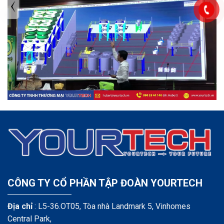
TIN TỨC MỚI NHẤT
Tuyển dụng: Nhân viên KẾ TOÁN
CÔNG TY CỔ PHẦN TẬP ĐOÀN YOURTECH
Địa chỉ
: L5-36.OT05, Tòa nhà Landmark 5, Vinhomes
Central Park,