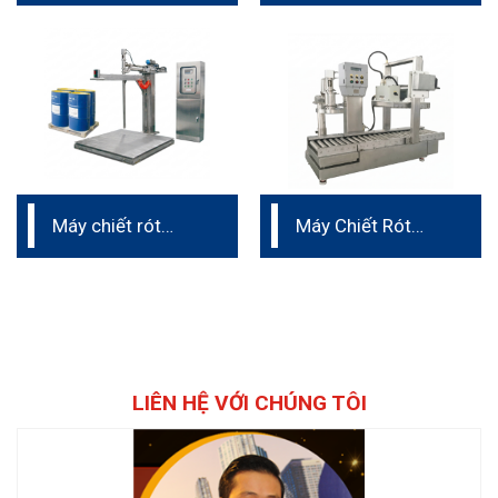
200L
200L
Máy chiết rót
Máy Chiết Rót
thùng phuy / IBC
dung tích lớn 5L –
500L – 1000L
30L
LIÊN HỆ VỚI CHÚNG TÔI