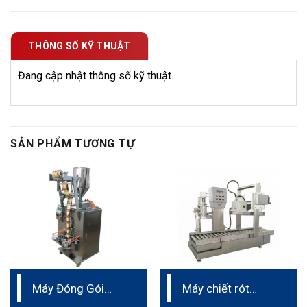
THÔNG SỐ KỸ THUẬT
Đang cập nhật thông số kỹ thuật.
SẢN PHẨM TƯƠNG TỰ
Máy Đóng Gói
Máy chiết rót
Dạng Túi
dung tích lớn 5L –