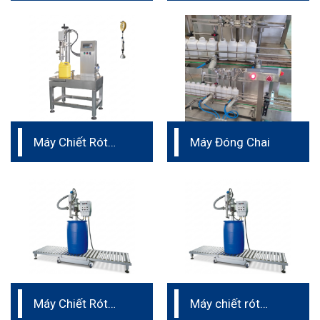
30L
Máy Chiết Rót
Máy Đóng Chai
dung tích trung
bình 1L – 5L
Máy Chiết Rót
Máy chiết rót
thùng phuy 50L –
thùng phuy 50L –