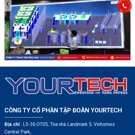
TIN TỨC MỚI NHẤT
Tuyển dụng: Nhân viên KẾ TOÁN
CÔNG TY CỔ PHẦN TẬP ĐOÀN YOURTECH
Địa chỉ
: L5-36.OT05, Tòa nhà Landmark 5, Vinhomes
Central Park,