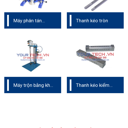
Máy phân tán
Thanh kéo tròn
khuấy trộn phòng
thí nghiệm
Máy trộn bằng khí
Thanh kéo kiểm
nén phòng thí
tra độ chảy
nghiệm