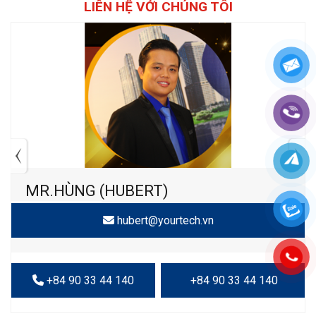
LIÊN HỆ VỚI CHÚNG TÔI
MR.HÙNG (HUBERT)
hubert@yourtech.vn
+84 90 33 44 140
+84 90 33 44 140