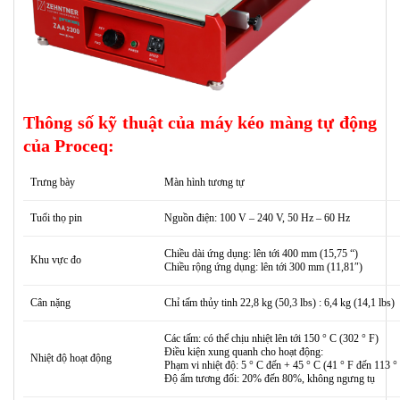
Thông số kỹ thuật của
máy kéo màng tự động
của Proceq
:
Trưng bày
Màn hình tương tự
Tuổi thọ pin
Nguồn điện: 100 V – 240 V, 50 Hz – 60 Hz
Chiều dài ứng dụng: lên tới 400 mm (15,75 “)
Khu vực đo
Chiều rộng ứng dụng: lên tới 300 mm (11,81″)
Cân nặng
Chỉ tấm thủy tinh 22,8 kg (50,3 lbs) : 6,4 kg (14,1 lbs)
Các tấm: có thể chịu nhiệt lên tới 150 ° C (302 ° F)
Điều kiện xung quanh cho hoạt động:
Nhiệt độ hoạt động
Phạm vi nhiệt độ: 5 ° C đến + 45 ° C (41 ° F đến 113 °
Độ ẩm tương đối: 20% đến 80%, không ngưng tụ