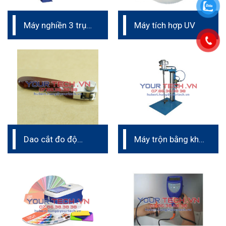
Máy nghiền 3 trục
Máy tích hợp UV
phòng lab
Dao cắt đo độ
Máy trộn bằng khí
bám dính
nén phòng thí
nghiệm