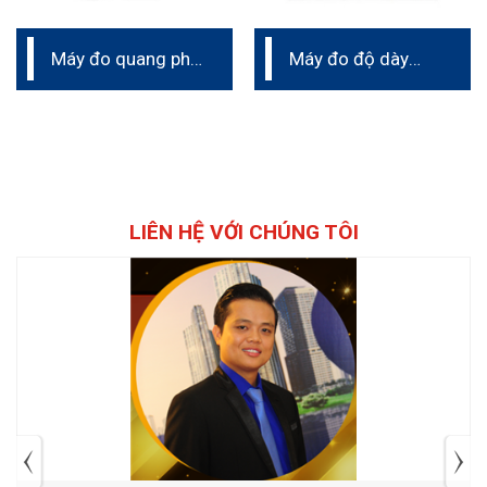
Máy đo quang phổ
Máy đo độ dày
– so màu
màng sơn khô
LIÊN HỆ VỚI CHÚNG TÔI