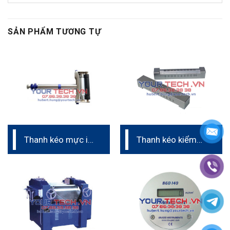
SẢN PHẨM TƯƠNG TỰ
Thanh kéo mực in
Thanh kéo kiểm
Hand Proofer
tra độ chảy