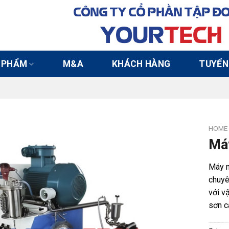
CÔNG TY CỔ PHẦN TẬP Đ
YOUR
TECH
 PHẨM
M&A
KHÁCH HÀNG
TUYỂN
HOME
Máy
Máy n
chuyê
với v
sơn c