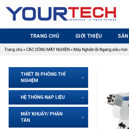
Skip
to
content
TRANG CHỦ
GIỚI THIỆU
SẢN
Trang chủ
»
CÁC DÒNG MÁY NGHIỀN
»
Máy Nghiền Bi Ngang siêu mịn
THIẾT BỊ PHÒNG THÍ
NGHIỆM
HỆ THỐNG NẠP LIỆU
MÁY KHUẤY/ PHÂN
TÁN