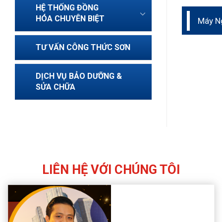
HỆ THỐNG ĐỒNG
HÓA CHUYÊN BIỆT
Máy N
dành c
TƯ VẤN CÔNG THỨC SƠN
DỊCH VỤ BẢO DƯỠNG &
SỬA CHỮA
LIÊN HỆ VỚI CHÚNG TÔI