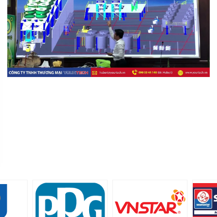
MR
director@yourtech.vn
+84 90 33 44 062
+84 90 33 44 062