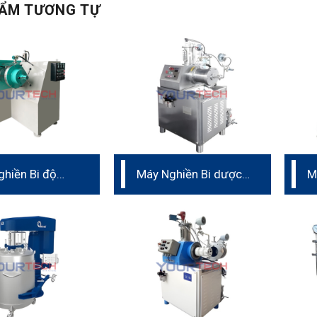
ẨM TƯƠNG TỰ
hiền Bi độ
Máy Nghiền Bi dược
M
ao hình nón
phẩm
t
Q