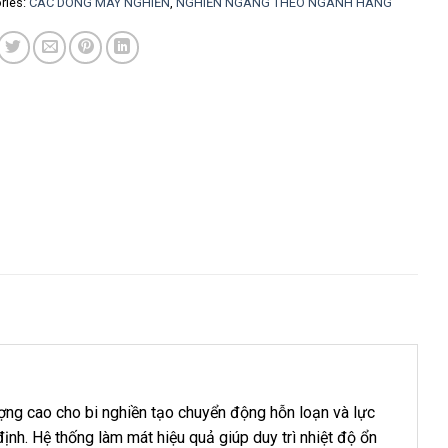
ries:
CÁC DÒNG MÁY NGHIỀN
,
NGHIỀN NGANG THEO NGÀNH HÀNG
ợng cao cho bi nghiền tạo chuyển động hỗn loạn và lực
ịnh. Hệ thống làm mát hiệu quả giúp duy trì nhiệt độ ổn