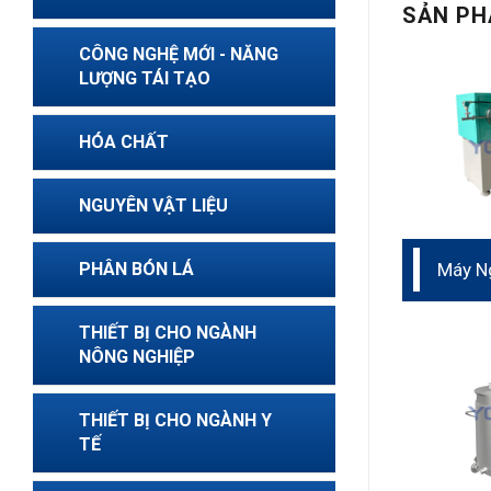
SẢN PH
CÔNG NGHỆ MỚI - NĂNG
LƯỢNG TÁI TẠO
HÓA CHẤT
NGUYÊN VẬT LIỆU
PHÂN BÓN LÁ
Máy Ng
nhớt c
THIẾT BỊ CHO NGÀNH
NÔNG NGHIỆP
THIẾT BỊ CHO NGÀNH Y
TẾ