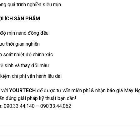
ong quá trình nghiền siêu mịn.
ỢI ÍCH SẢN PHẨM
 độ mịn nano đồng đều
ưu thời gian nghiền
 soát nhiệt độ chính xác
ệ sinh và thay đổi màu
 kiệm chi phí vận hành lâu dài
ệ với
YOURTECH
để được tư vấn miễn phí & nhận báo giá Máy Ngh
ấn đúng giải pháp kỹ thuật bạn cần!
e:
090.33.44.140 – 090.33.44.062