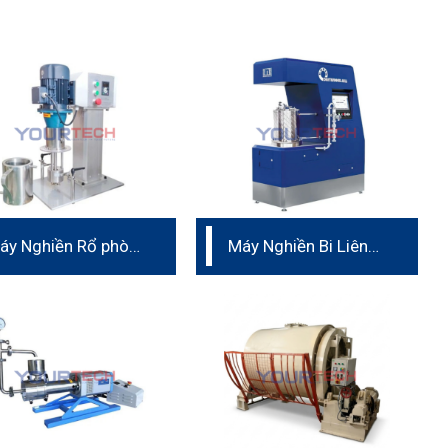
áy Nghiền Rổ phòng
Máy Nghiền Bi Liên
hí nghiệm Trung
Tục
uốc