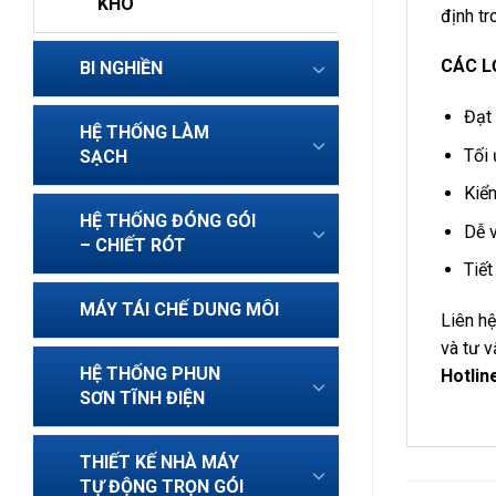
KHÔ
định tr
CÁC L
BI NGHIỀN
Đạt
HỆ THỐNG LÀM
Tối 
SẠCH
Kiểm
HỆ THỐNG ĐÓNG GÓI
Dễ v
– CHIẾT RÓT
Tiết
MÁY TÁI CHẾ DUNG MÔI
Liên h
và tư v
HỆ THỐNG PHUN
Hotlin
SƠN TĨNH ĐIỆN
THIẾT KẾ NHÀ MÁY
TỰ ĐỘNG TRỌN GÓI