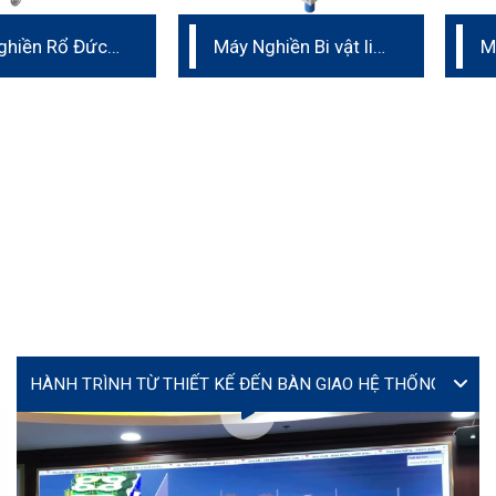
ghiền Rổ Đức
Máy Nghiền Bi vật liệu
M
ho sản xuất
nano
D
T
VIDEO
Lễ ký kết hợp tác giữa Yourtech và Tây Đô Long An tại
Coating Expo 2026
MS. TÚ (JENNY)