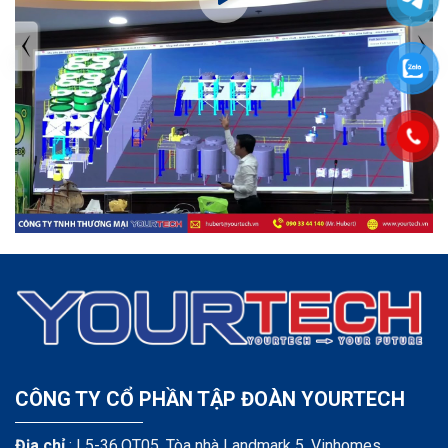
TIN TỨC MỚI NHẤT
Tuyển dụng: Nhân viên KẾ TOÁN
CÔNG TY CỔ PHẦN TẬP ĐOÀN YOURTECH
Địa chỉ
: L5-36.OT05, Tòa nhà Landmark 5, Vinhomes