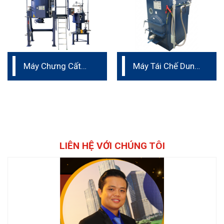
Máy Chưng Cất
Máy Tái Chế Dung
Dung Môi dung
Môi dung tích
tích 500L
200L
LIÊN HỆ VỚI CHÚNG TÔI