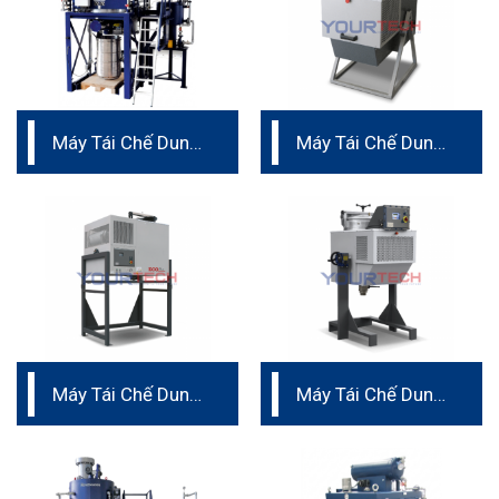
Máy Tái Chế Dung
Máy Tái Chế Dung
Môi dung tích trên
Môi IST 32 – 62
500L
Máy Tái Chế Dung
Máy Tái Chế Dung
Môi ECO PLUS
Môi IST 90
202 – 400