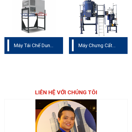
Máy Tái Chế Dung
Máy Chưng Cất
Môi ECO PLUS
Dung Môi dung
202 – 400
tích 500L
LIÊN HỆ VỚI CHÚNG TÔI