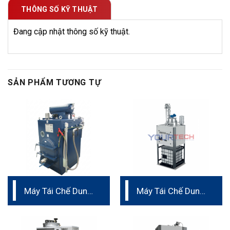
THÔNG SỐ KỸ THUẬT
Đang cập nhật thông số kỹ thuật.
SẢN PHẨM TƯƠNG TỰ
Máy Tái Chế Dung
Máy Tái Chế Dung
Môi dung tích
Môi ROTO NEXT
200L
100-200-400