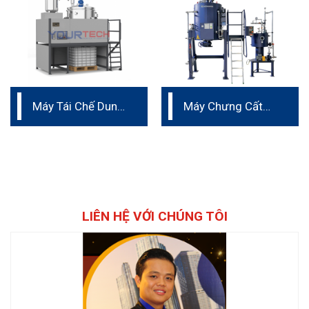
Máy Tái Chế Dung
Máy Chưng Cất
Môi HR 600-1200
Dung Môi dung
tích 500L
LIÊN HỆ VỚI CHÚNG TÔI