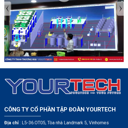
TIN TỨC MỚI NHẤT
Tuyển dụng: Nhân viên KẾ TOÁN
CÔNG TY CỔ PHẦN TẬP ĐOÀN YOURTECH
Địa chỉ
: L5-36.OT05, Tòa nhà Landmark 5, Vinhomes