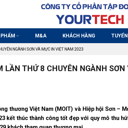
CÔNG TY CỔ PHẦN TẬP Đ
YOUR
TECH
 PHẨM
M&A
KHÁCH HÀNG
TUYỂN
HUYÊN NGÀNH SƠN VÀ MỰC IN VIỆT NAM 2023
M LẦN THỨ 8 CHUYÊN NGÀNH SƠN
ng thương Việt Nam (MOIT) và Hiệp hội Sơn – Mự
3 kết thúc thành công tốt đẹp với quy mô thu hú
,129 khách tham quan thương mại.