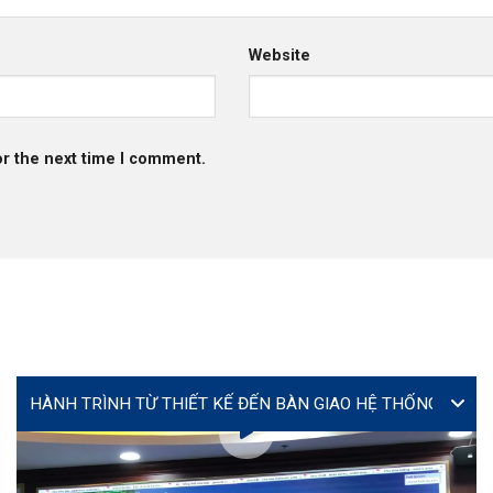
Website
or the next time I comment.
VIDEO
Lễ ký kết hợp tác giữa Yourtech và Tây Đô Long An tại
Coating Expo 2026
MS. TÚ (JENNY)