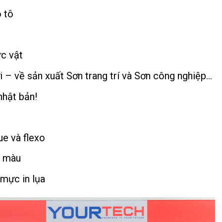
 tô
c vật
 – về sản xuất Sơn trang trí và Sơn công nghiệp…
nhật bản!
ue và flexo
ô màu
 mực in lụa