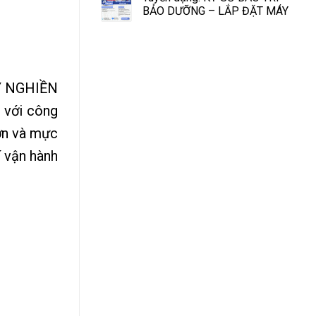
BẢO DƯỠNG – LẮP ĐẶT MÁY
ÁY NGHIỀN
với công
sơn và mực
í vận hành