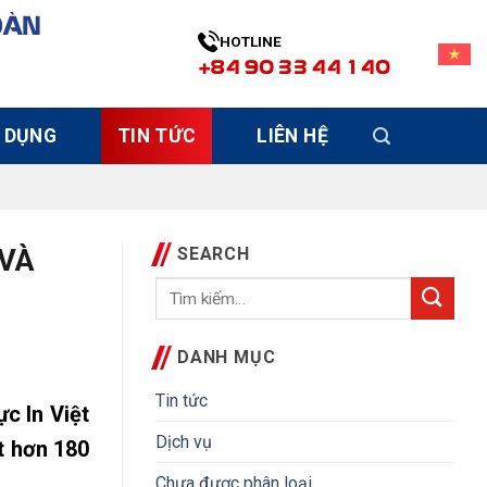
OÀN
HOTLINE
+84 90 33 44 140
 DỤNG
TIN TỨC
LIÊN HỆ
 VÀ
SEARCH
DANH MỤC
Tin tức
c In Việt
Dịch vụ
t hơn 180
Chưa được phân loại