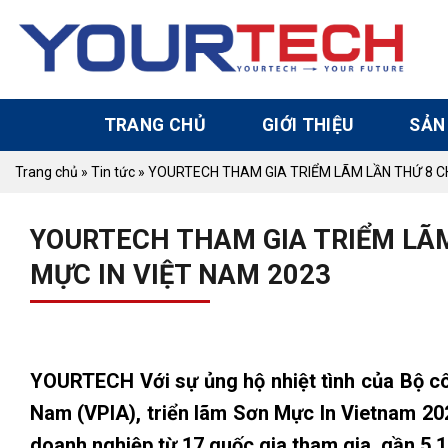
Skip
to
content
TRANG CHỦ
GIỚI THIỆU
SẢN
Trang chủ
»
Tin tức
»
YOURTECH THAM GIA TRIỂM LÃM LẦN THỨ 8 C
YOURTECH THAM GIA TRIỂM LÃ
MỰC IN VIỆT NAM 2023
YOURTECH Với sự ủng hộ nhiệt tình của Bộ cô
Nam (VPIA), triển lãm Sơn Mực In Vietnam 202
doanh nghiệp từ 17 quốc gia tham gia, gần 5