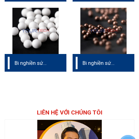
Bi nghiền sứ
Bi nghiền sứ
CAS32
CZC60
LIÊN HỆ VỚI CHÚNG TÔI