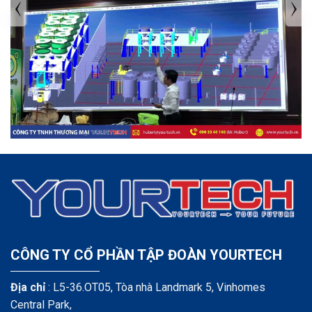
TIN TỨC MỚI NHẤT
Tuyển dụng: Nhân viên KẾ TOÁN
CÔNG TY CỔ PHẦN TẬP ĐOÀN YOURTECH
Địa chỉ
: L5-36.OT05, Tòa nhà Landmark 5, Vinhomes
Central Park,