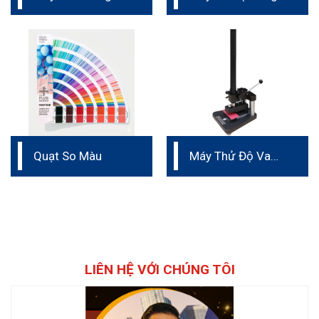
Liên Tục Trên Dây
Chuyền
Quạt So Màu
Máy Thử Độ Va
Đập
LIÊN HỆ VỚI CHÚNG TÔI