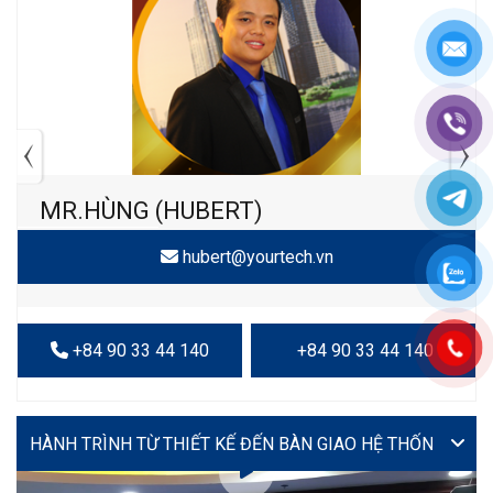
MR.HÙNG (HUBERT)
hubert@yourtech.vn
+84 90 33 44 140
+84 90 33 44 140
VIDEO