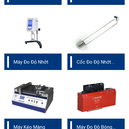
Độ Cứng Va Đập
Máy Đo Độ Nhớt
Cốc Đo Độ Nhớt
Zahn Cup
Máy Kéo Màng
Máy Đo Độ Bóng