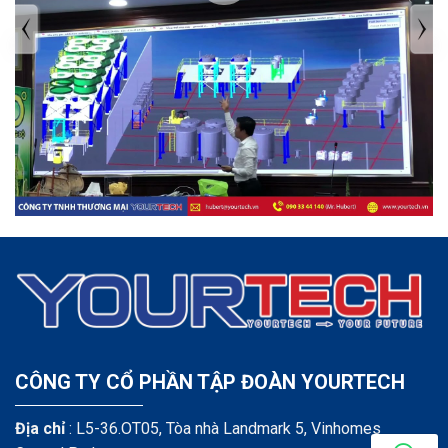
TIN TỨC MỚI NHẤT
Tuyển dụng: Nhân viên KẾ TOÁN
CÔNG TY CỔ PHẦN TẬP ĐOÀN YOURTECH
Địa chỉ
: L5-36.OT05, Tòa nhà Landmark 5, Vinhomes