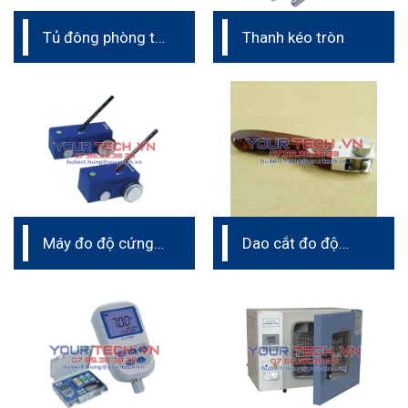
Tủ đông phòng thí
Thanh kéo tròn
nghiệm
Máy đo độ cứng
Dao cắt đo độ
bút chì
bám dính