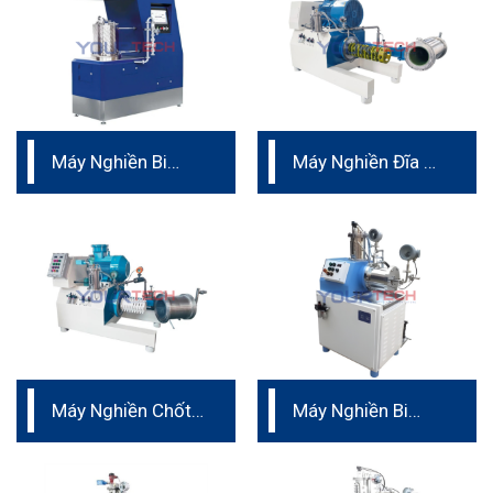
Máy Nghiền Bi
Máy Nghiền Đĩa –
Liên Tục
vật liệu PU
Máy Nghiền Chốt
Máy Nghiền Bi
– Vật liệu Ceramic
dành cho sơn
nguyên khối