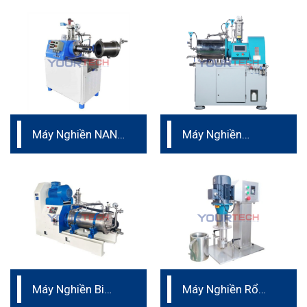
Dành Cho Sản
Xuất
Máy Nghiền NANO
Máy Nghiền
dành cho sản xuất
Ngang Nano dành
cho pin
Máy Nghiền Bi
Máy Nghiền Rổ
thuốc trừ sâu SC
phòng thí nghiệm