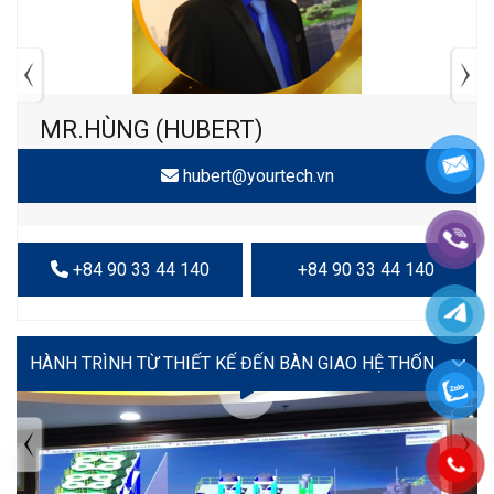
MR.HÙNG (HUBERT)
hubert@yourtech.vn
+84 90 33 44 140
+84 90 33 44 140
VIDEO
TIN TỨC MỚI NHẤT
Tuyển dụng: Nhân viên KẾ TOÁN