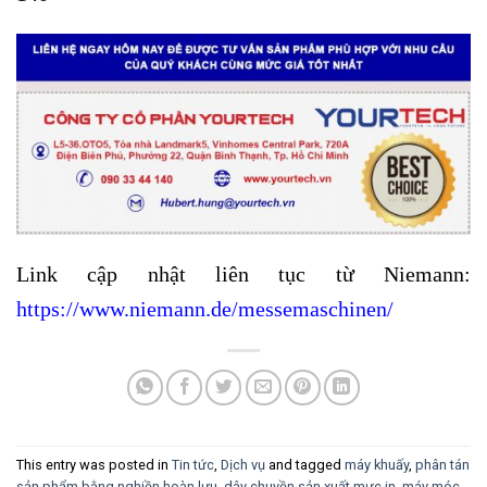
Link cập nhật liên tục từ Niemann:
https://www.niemann.de/messemaschinen/
This entry was posted in
Tin tức
,
Dịch vụ
and tagged
máy khuấy
,
phân tán
sản phẩm bằng nghiền hoàn lưu
,
dây chuyền sản xuất mực in
,
máy móc