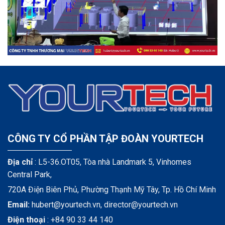
CÔNG TY CỔ PHẦN TẬP ĐOÀN YOURTECH
Địa chỉ
: L5-36.OT05, Tòa nhà Landmark 5, Vinhomes
Central Park,
720A Điện Biên Phủ, Phường Thạnh Mỹ Tây, Tp. Hồ Chí Minh
Email:
hubert@yourtech.vn,
director@yourtech.vn
Điện thoại
:
+84 90 33 44 140