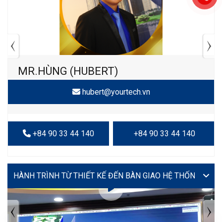
MR.HÙNG (HUBERT)
hubert@yourtech.vn
+84 90 33 44 140
+84 90 33 44 140
VIDEO
TIN TỨC MỚI NHẤT
Tuyển dụng: Nhân viên KẾ TOÁN