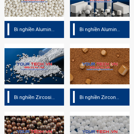
Bi nghiền Alumina
Bi nghiền Alumina
Ceramic (Duralox
Ceramic (Duralox
997W)
92W)
Bi nghiền Zircosil
Bi nghiền Zirconox
(Zirconium
Micro
Silicate)