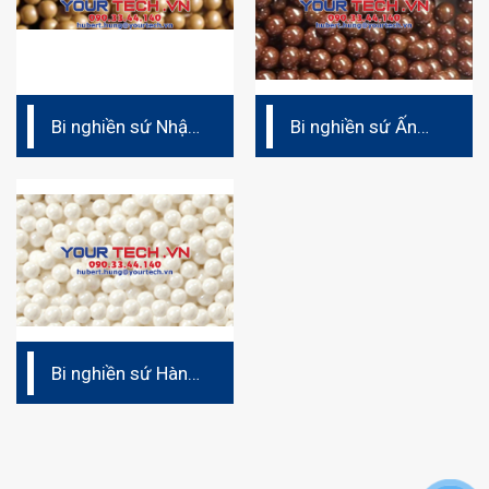
Bi nghiền sứ Nhật
Bi nghiền sứ Ấn
Bản – ZO
độ Zirco
Bi nghiền sứ Hàn
Quốc CZY