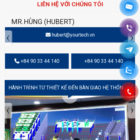
LIÊN HỆ VỚI CHÚNG TÔI
MR.HÙNG (HUBERT)
hubert@yourtech.vn
+84 90 33 44 140
+84 90 33 44 140
VIDEO
TIN TỨC MỚI NHẤT
Tuyển dụng: Nhân viên KẾ TOÁN