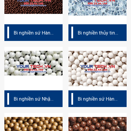
Bi nghiền sứ Hàn
Bi nghiền thủy tinh
Quốc CZC
– Glass beads
Bi nghiền sứ Nhật
Bi nghiền sứ Hàn
Bản – ZS
Quốc CZS