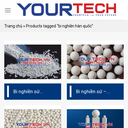
Skip
to
content
Trang chủ
»
Products tagged “bi nghiền hàn quốc”
Bi nghiền sứ
Bi nghiền sứ –
Zirconia ceramic
Steatite ceramic
– Alumina Jyaluzir
(ATZ)