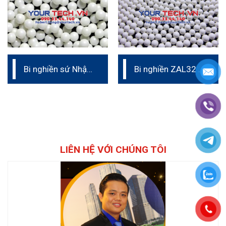
Bi nghiền sứ Nhật
Bi nghiền ZAL32 –
Bản – ZS
Bi nghiền ceramic
(bi sứ)
LIÊN HỆ VỚI CHÚNG TÔI