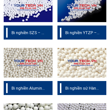
Bi nghiền SZS – Bi
Bi nghiền YTZP –
ceramic (Bi sứ)
Bi nghiền ceramic
Bi nghiền Alumina
Bi nghiền sứ Hàn
Ceramic (Duralox
Quốc CZY
997W)