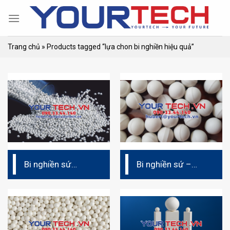
Skip
to
content
Trang chủ
»
Products tagged “lựa chon bi nghiền hiệu quả”
Bi nghiền sứ
Bi nghiền sứ –
Zirconia ceramic
Steatite ceramic
– Alumina Jyaluzir
(ATZ)