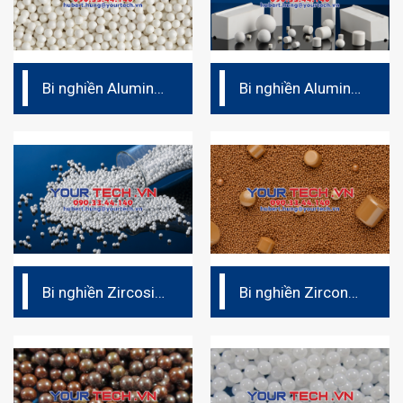
Bi nghiền Alumina
Bi nghiền Alumina
Ceramic (Duralox
Ceramic (Duralox
997W)
92W)
Bi nghiền Zircosil
Bi nghiền Zirconox
(Zirconium
Micro
Silicate)