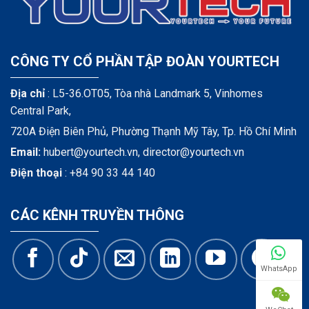
CÔNG TY CỔ PHẦN TẬP ĐOÀN YOURTECH
Địa chỉ
: L5-36.OT05, Tòa nhà Landmark 5, Vinhomes
Central Park,
720A Điện Biên Phủ, Phường Thạnh Mỹ Tây, Tp. Hồ Chí Minh
Email:
hubert@yourtech.vn,
director@yourtech.vn
Điện thoại
:
+84 90 33 44 140
CÁC KÊNH TRUYỀN THÔNG
WhatsApp