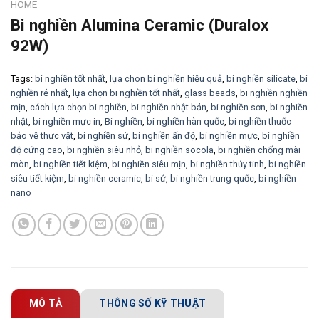
HOME
Bi nghiền Alumina Ceramic (Duralox
92W)
Tags:
bi nghiền tốt nhất
,
lựa chon bi nghiền hiệu quả
,
bi nghiền silicate
,
bi
nghiền rẻ nhất
,
lựa chọn bi nghiền tốt nhất
,
glass beads
,
bi nghiền nghiền
mịn
,
cách lựa chọn bi nghiền
,
bi nghiền nhật bản
,
bi nghiền sơn
,
bi nghiền
nhật
,
bi nghiền mực in
,
Bi nghiền
,
bi nghiền hàn quốc
,
bi nghiền thuốc
bảo vệ thực vật
,
bi nghiền sứ
,
bi nghiền ấn độ
,
bi nghiền mực
,
bi nghiền
độ cứng cao
,
bi nghiền siêu nhỏ
,
bi nghiền socola
,
bi nghiền chống mài
mòn
,
bi nghiền tiết kiệm
,
bi nghiền siêu mịn
,
bi nghiền thủy tinh
,
bi nghiền
siêu tiết kiệm
,
bi nghiền ceramic
,
bi sứ
,
bi nghiền trung quốc
,
bi nghiền
nano
MÔ TẢ
THÔNG SỐ KỸ THUẬT