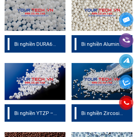
Bi nghiền DURA60
Bi nghiền Alumina
– Bi nghiền
Ceramic (Duralox
ceramic (bi sứ)
997W)
Bi nghiền YTZP –
Bi nghiền Zircosil
Bi nghiền ceramic
(Zirconium
Silicate)