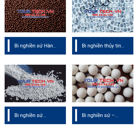
Bi nghiền sứ Hàn
Bi nghiền thủy tinh
Quốc CZC
– Glass beads
Bi nghiền sứ
Bi nghiền sứ –
Zirconia ceramic
Steatite ceramic
– Alumina Jyaluzir
(ATZ)