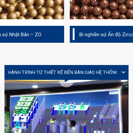
n sứ Nhật Bản – ZO
Bi nghiền sứ Ấn độ Zirc
VIDEO
Lễ ký kết hợp tác giữa Yourtech và Tây Đô Long An tại
Coating Expo 2026
MS. TÚ (JENNY)