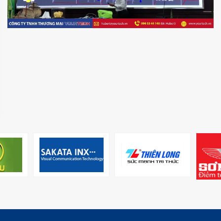
MR
director@yourtech.vn
+84 90 33 44 062
+84 90 33 44 062