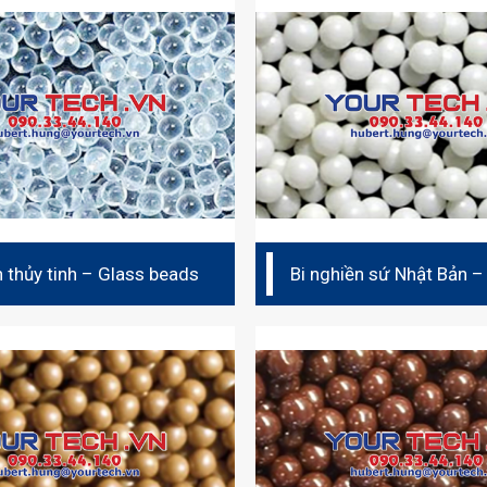
n thủy tinh – Glass beads
Bi nghiền sứ Nhật Bản –