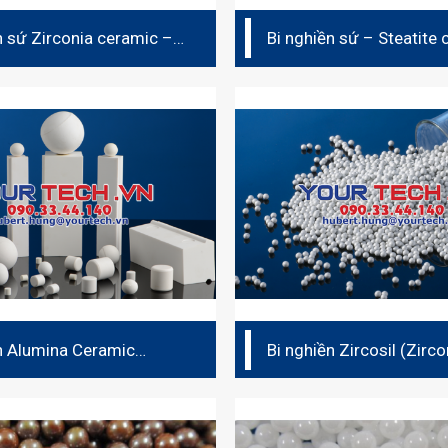
n sứ Zirconia ceramic –
Bi nghiền sứ – Steatite
Jyaluzir (ATZ)
n Alumina Ceramic
Bi nghiền Zircosil (Zirc
x 92W)
Silicate)