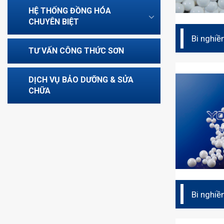
HỆ THỐNG ĐỒNG HÓA
CHUYÊN BIỆT
Bi nghiề
ceramic 
TƯ VẤN CÔNG THỨC SƠN
DỊCH VỤ BẢO DƯỠNG & SỬA
CHỮA
Bi nghiề
ceramic