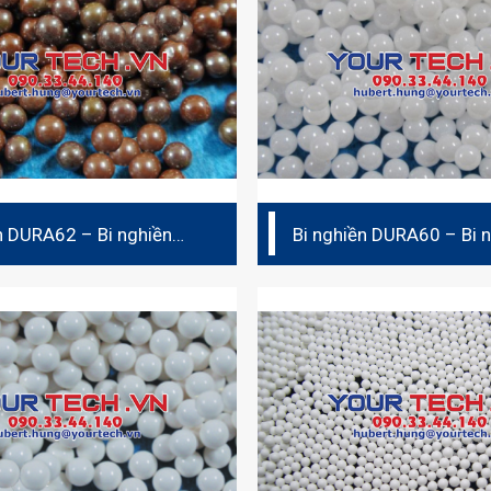
n DURA62 – Bi nghiền
Bi nghiền DURA60 – Bi 
(bi sứ)
ceramic (bi sứ)