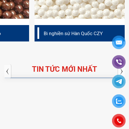
o
Bi nghiền sứ Hàn Quốc CZY
TIN TỨC MỚI NHẤT
Tuyển dụng: Nhân viên KẾ TOÁN