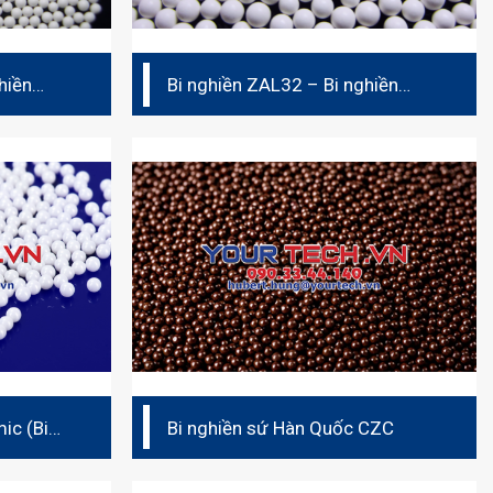
hiền
Bi nghiền ZAL32 – Bi nghiền
ceramic (bi sứ)
ic (Bi
Bi nghiền sứ Hàn Quốc CZC