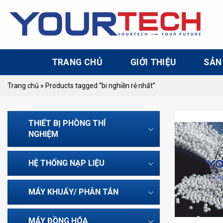
Skip
to
content
TRANG CHỦ
GIỚI THIỆU
SẢN
Trang chủ
»
Products tagged “bi nghiền rẻ nhất”
THIẾT BỊ PHÒNG THÍ
NGHIỆM
HỆ THỐNG NẠP LIỆU
MÁY KHUẤY/ PHÂN TÁN
MÁY ĐỒNG HÓA