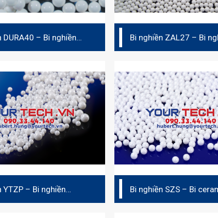
n DURA40 – Bi nghiền
Bi nghiền ZAL27 – Bi ng
(bi sứ)
ceramic (bi sứ)
n YTZP – Bi nghiền
Bi nghiền SZS – Bi ceram
sứ)