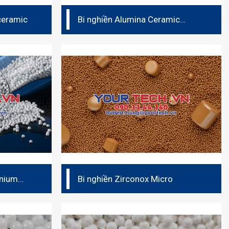
 ceramic
Bi nghiền Alumina Ceramic
(Duralox 997W)
onium
Bi nghiền Zirconox Micro