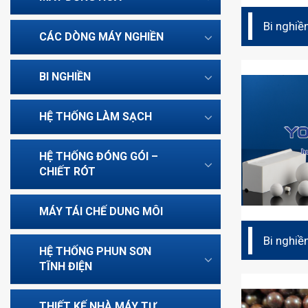
Bi nghiề
CÁC DÒNG MÁY NGHIỀN
Alumina 
BI NGHIỀN
HỆ THỐNG LÀM SẠCH
HỆ THỐNG ĐÓNG GÓI –
CHIẾT RÓT
MÁY TÁI CHẾ DUNG MÔI
Bi nghiề
HỆ THỐNG PHUN SƠN
(Duralo
TĨNH ĐIỆN
THIẾT KẾ NHÀ MÁY TỰ