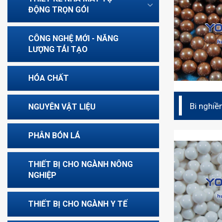
ĐỘNG TRỌN GÓI
CÔNG NGHỆ MỚI - NĂNG
LƯỢNG TÁI TẠO
HÓA CHẤT
Bi nghiề
NGUYÊN VẬT LIỆU
ceramic 
PHÂN BÓN LÁ
THIẾT BỊ CHO NGÀNH NÔNG
NGHIỆP
THIẾT BỊ CHO NGÀNH Y TẾ