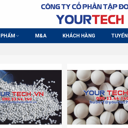
CÔNG TY CỔ PHẦN TẬP Đ
YOUR
TECH
 PHẨM
M&A
KHÁCH HÀNG
TUYỂN