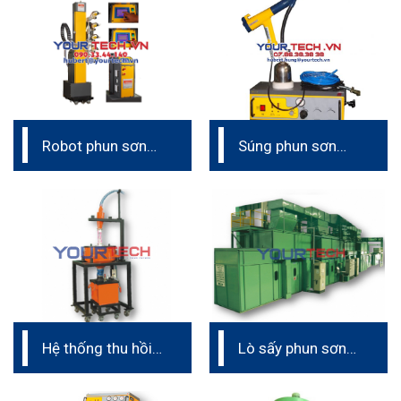
tĩnh điện)
Robot phun sơn
Súng phun sơn
tĩnh điện – tịnh
tĩnh điện cầm tay
tiến tự động
Intech Ấn Độ
Hệ thống thu hồi
Lò sấy phun sơn
bột sơn (dây
tĩnh điện (dây
chuyền phun sơn
chuyền phun sơn