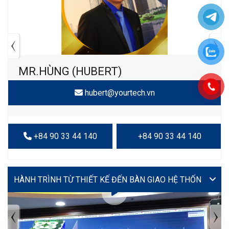
MR.HÙNG (HUBERT)
hubert@yourtech.vn
+84 90 33 44 140
+84 90 33 44 140
VIDEO
TIN TỨC MỚI NHẤT
Tuyển dụng: Nhân viên KẾ TOÁN