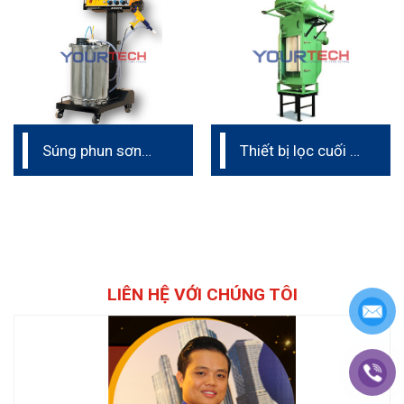
tĩnh điện)
tĩnh điện)
Súng phun sơn
Thiết bị lọc cuối –
tĩnh điện cầm tay
Post Filter (dây
Intech Ấn Độ
chuyền phun sơn
tĩnh điện)
LIÊN HỆ VỚI CHÚNG TÔI