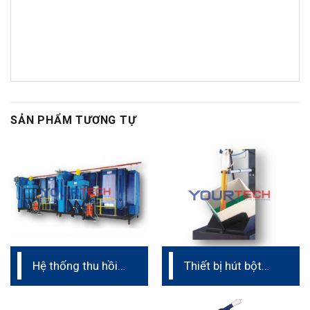
SẢN PHẨM TƯƠNG TỰ
Hệ thống thu hồi
Thiết bị hút bột
bột sơn hoàn
trực tiếp (dây
chỉnh
chuyền phun sơn