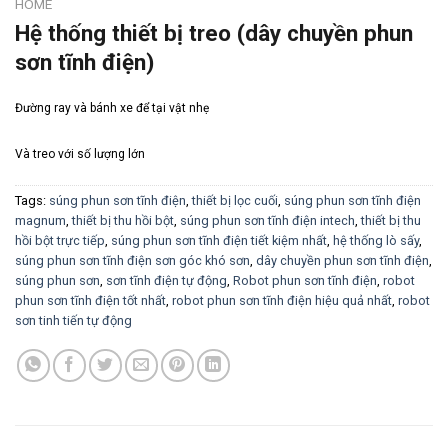
HOME
Hệ thống thiết bị treo (dây chuyền phun
sơn tĩnh điện)
Đường ray và bánh xe để tại vật nhẹ
Và treo với số lượng lớn
Tags:
súng phun sơn tĩnh điện
,
thiết bị lọc cuối
,
súng phun sơn tĩnh điện
magnum
,
thiết bị thu hồi bột
,
súng phun sơn tĩnh điện intech
,
thiết bị thu
hồi bột trực tiếp
,
súng phun sơn tĩnh điện tiết kiệm nhất
,
hệ thống lò sấy
,
súng phun sơn tĩnh điện sơn góc khó sơn
,
dây chuyền phun sơn tĩnh điện
,
súng phun sơn
,
sơn tĩnh điện tự động
,
Robot phun sơn tĩnh điện
,
robot
phun sơn tĩnh điện tốt nhất
,
robot phun sơn tĩnh điện hiệu quả nhất
,
robot
sơn tinh tiến tự động