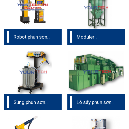
Robot phun sơn
Moduler
tĩnh điện – tịnh
Multicyclone
tiến tự động
Intech Ấn Độ
Súng phun sơn
Lò sấy phun sơn
tĩnh điện cầm tay
tĩnh điện (dây
Intech Ấn Độ
chuyền phun sơn
tĩnh điện)