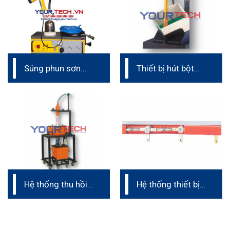
Súng phun sơn
Thiết bị hút bột
tĩnh điện cầm tay
trực tiếp (dây
chuyền phun sơn
tĩnh điện)
Hệ thống thu hồi
Hệ thống thiết bị
bột sơn (dây
treo (dây chuyền
chuyền phun sơn
phun sơn tĩnh
tĩnh điện)
điện)