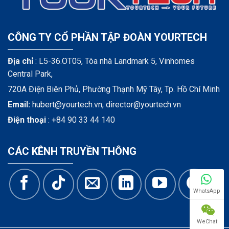
CÔNG TY CỔ PHẦN TẬP ĐOÀN YOURTECH
Địa chỉ
: L5-36.OT05, Tòa nhà Landmark 5, Vinhomes
Central Park,
720A Điện Biên Phủ, Phường Thạnh Mỹ Tây, Tp. Hồ Chí Minh
Email:
hubert@yourtech.vn,
director@yourtech.vn
Điện thoại
:
+84 90 33 44 140
CÁC KÊNH TRUYỀN THÔNG
WhatsApp
WeChat