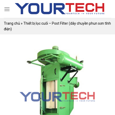
Skip
to
content
Trang chủ
»
Thiết bị lọc cuối – Post Filter (dây chuyền phun sơn tĩnh
điện)