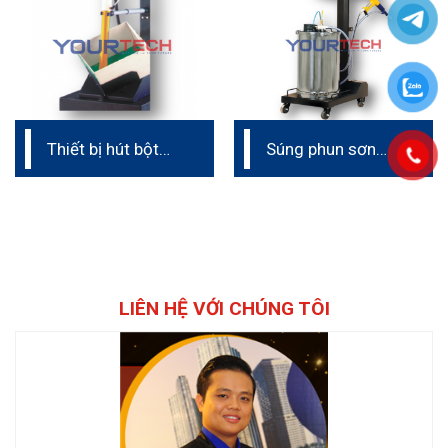
Thiết bị hút bột
Súng phun sơn
trực tiếp (dây
tĩnh điện cầm tay
chuyền phun sơn
Intech Ấn Độ
tĩnh điện)
LIÊN HỆ VỚI CHÚNG TÔI