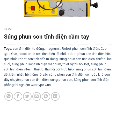
HOME
Súng phun sơn tĩnh điện cầm tay
Tags:
sơn tĩnh điện tự động
,
magnum I
,
Robot phun sơn tĩnh điện
,
Cup
type Gun
,
robot phun sơn tĩnh điện tốt nhất
,
robot phun sơn tĩnh điện hiệu
quả nhất
,
robot sơn tinh tiến tự động
,
súng phun sơn tĩnh điện
,
thiết bị lọc
cuối
,
súng phun sơn tĩnh điện magnum
,
thiết bị thu hồi bột
,
súng phun
sơn tĩnh điện intech
,
thiết bị thu hồi bột trực tiếp
,
súng phun sơn tĩnh điện
tiết kiệm nhất
,
hệ thống lò sấy
,
súng phun sơn tĩnh điện sơn góc khó sơn
,
dây chuyền phun sơn tĩnh điện
,
súng phun sơn
,
Súng phun sơn tĩnh điện
phòng thí nghiệm Cup type Gun