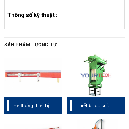
Thông số kỹ thuật
:
SẢN PHẨM TƯƠNG TỰ
Hệ thống thiết bị
Thiết bị lọc cuối –
treo (dây chuyền
Post Filter (dây
phun sơn tĩnh
chuyền phun sơn
điện)
tĩnh điện)