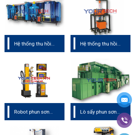
Hệ thống thu hồi
Hệ thống thu hồi
bột sơn hoàn
bột sơn (dây
chỉnh
chuyền phun sơn
tĩnh điện)
Robot phun sơn
Lò sấy phun sơn
tĩnh điện – tịnh
tĩnh điện (dây
tiến tự động
chuyền phun sơn
Intech Ấn Độ
tĩnh điện)